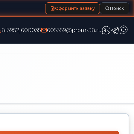
Оформить заявку
Поиск
8(3952)600035
605359@prom-38.ru