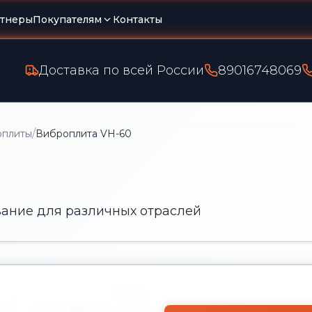
тнеры
Покупателям
Контакты
Доставка по всей России
89016748069
/
оплиты
Виброплита VH-60
ание для различных отраслей