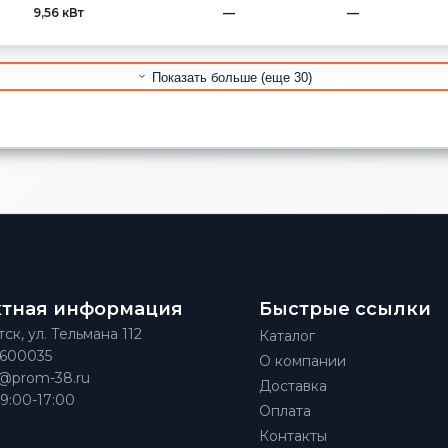
9,56 кВт
—
—
Показать больше (еще 30)
ктная информация
Быстрые ссылки
тск, ул. Тельмана 112
Каталог
)600035
О компании
@prom-38.ru
Доставка
 9:00-17:00
Оплата
Контакты