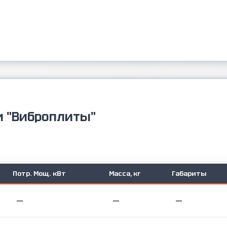
и "Виброплиты"
Потр. Мощ. кВт
Масса, кг
Габариты
—
—
—