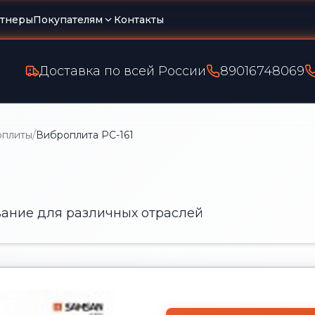
тнеры
Покупателям
Контакты
Доставка по всей России
89016748069
/
оплиты
Виброплита PC-161
ание для различных отраслей