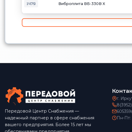
1479
Виброплита ВБ-330В X
Конта
г. Ирку
8(3952
Передовой Центр Снабжения —
605359
надежный партнер в сфере снабжения
Пн-Пт:
вашего предприятия. Более 15 лет мы
обеспечиваем предприятия