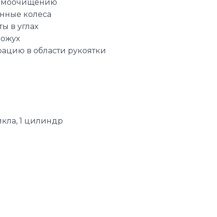
 самоочищению
енные колеса
ы в углах
кожух
ацию в области рукоятки
кла, 1 цилиндр