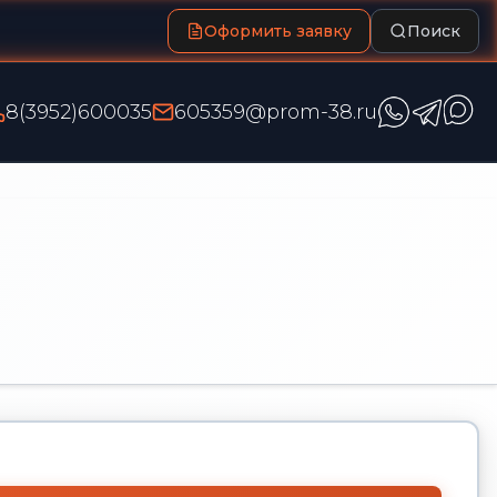
Оформить заявку
Поиск
8(3952)600035
605359@prom-38.ru