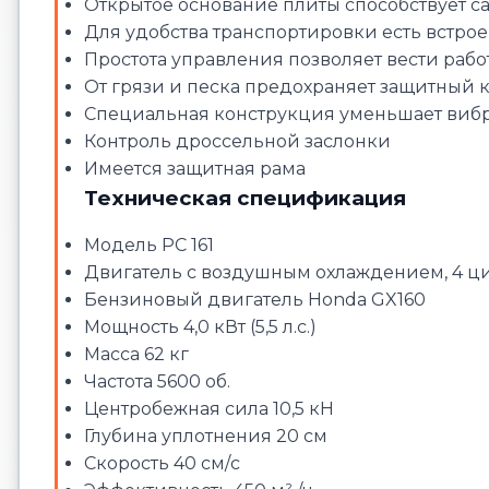
Открытое основание плиты способствует
Для удобства транспортировки есть встро
Простота управления позволяет вести работ
От грязи и песка предохраняет защитный 
Специальная конструкция уменьшает вибр
Контроль дроссельной заслонки
Имеется защитная рама
Техническая спецификация
Модель PC 161
Двигатель с воздушным охлаждением, 4 ци
Бензиновый двигатель Honda GX160
Мощность 4,0 кВт (5,5 л.с.)
Масса 62 кг
Частота 5600 об.
Центробежная сила 10,5 кН
Глубина уплотнения 20 см
Скорость 40 см/с