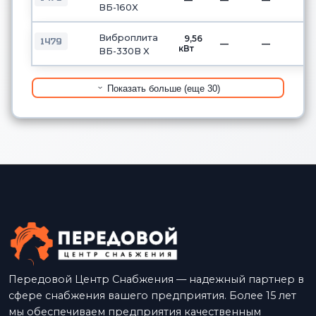
ВБ-160X
Виброплита
9,56
1479
—
—
кВт
ВБ-330В X
Показать больше (еще 30)
Передовой Центр Снабжения — надежный партнер в
сфере снабжения вашего предприятия. Более 15 лет
мы обеспечиваем предприятия качественным