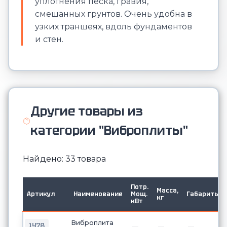
уплотнения песка, гравия,
смешанных грунтов. Очень удобна в
узких траншеях, вдоль фундаментов
и стен.
Другие товары из
категории "Виброплиты"
Найдено: 33 товара
Потр.
Масса,
Артикул
Наименование
Мощ.
Габариты
кг
кВт
Виброплита
1478
—
—
—