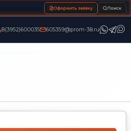
Оформить заявку
Поиск
8(3952)600035
605359@prom-38.ru