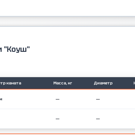
и "Коуш"
тр каната
Масса, кг
Диаметр
мм
—
—
—
—