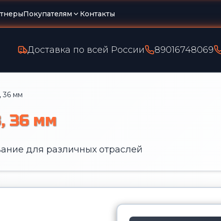
тнеры
Покупателям
Контакты
Доставка по всей России
89016748069
 36 мм
, 36 мм
ание для различных отраслей