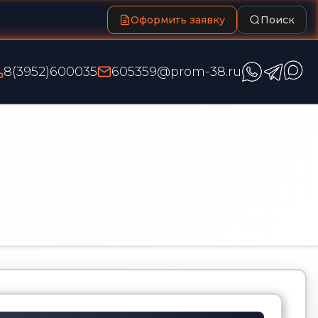
Оформить заявку
Поиск
8(3952)600035
605359@prom-38.ru