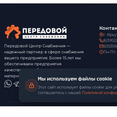
Конта
г. Ирку
8(3952
Передовой Центр Снабжения —
605359
надежный партнер в сфере снабжения
Пн-Пт:
вашего предприятия. Более 15 лет мы
обеспечиваем предприятия
качественным оборудованием и
материалами по конкурентным ценам.
Мы используем файлы cookie
Этот сайт использует файлы cookie для 
соглашаетесь с нашей
Политикой конфи
© 2026 Передовой Центр снабжения. Все права защищены