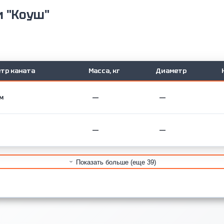
и "Коуш"
тр каната
Масса, кг
Диаметр
мм
—
—
—
—
Показать больше (еще 39)