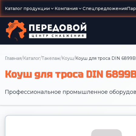
Каталог продукции
Компания
Спецпредложения
Пар
/
/
/
/
Главная
Каталог
Такелаж
Коуш
Коуш для троса DIN 6899B,
Коуш для троса DIN 6899B
Профессиональное промышленное оборудов