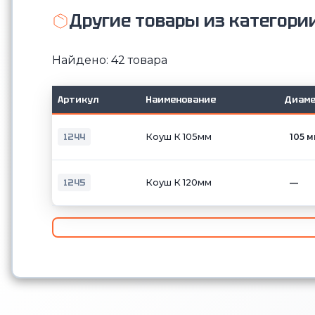
Другие товары из категори
Найдено: 42 товара
Артикул
Наименование
Диаме
1244
Коуш К 105мм
105 
1245
Коуш К 120мм
—