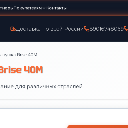
тнеры
Покупателям
Контакты
Доставка по всей России
89016748069
я пушка Brise 40M
Brise 40M
ание для различных отраслей