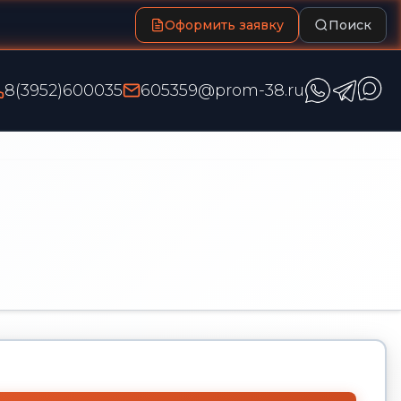
Оформить заявку
Поиск
8(3952)600035
605359@prom-38.ru