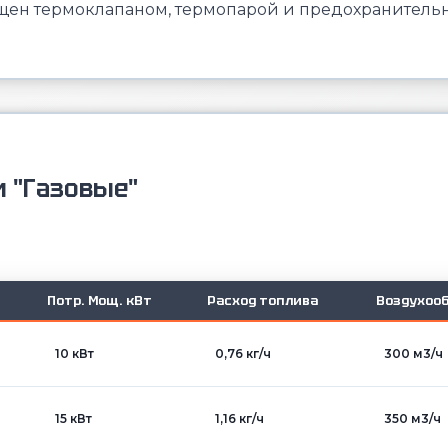
щен термоклапаном, термопарой и предохранительн
и "Газовые"
Потр. Мощ. кВт
Расход топлива
Воздухоо
10 кВт
0,76 кг/ч
300 м3/ч
15 кВт
1,16 кг/ч
350 м3/ч