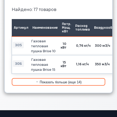
Найдено: 17 товаров
Потр.
Расход
Артикул
Наименование
Мощ.
Воздухообме
топлива
кВт
Газовая
10
305
0,76 кг/ч
300 м3/ч
тепловая
кВт
пушка Brise 10
Газовая
15
306
1,16 кг/ч
350 м3/ч
тепловая
кВт
пушка Brise 15
Показать больше (еще 14)