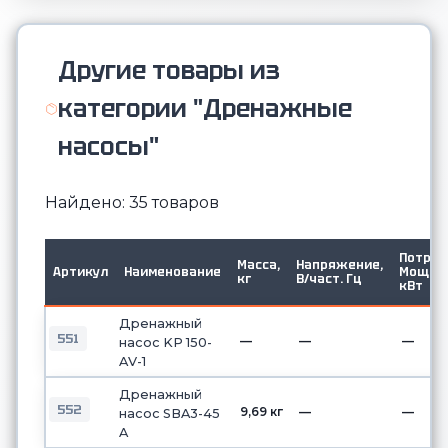
Другие товары из
категории "Дренажные
насосы"
Найдено: 35 товаров
Потр.
Масса,
Напряжение,
Артикул
Наименование
Мощ.
кг
В/част. Гц
кВт
Дренажный
551
—
—
—
насос KP 150-
AV-1
Дренажный
552
9,69 кг
—
—
насос SBA3-45
A