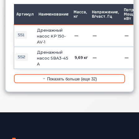
Потр.
Масса,
Напряжение,
Артикул
Наименование
Мощ.
кг
В/част. Гц
кВт
Дренажный
551
—
—
—
насос KP 150-
AV-1
Дренажный
552
9,69 кг
—
—
насос SBA3-45
A
Показать больше (еще 32)