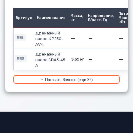
Потр.
Масса,
Напряжение,
Артикул
Наименование
Мощ.
кг
В/част. Гц
кВт
Дренажный
551
—
—
—
насос KP 150-
AV-1
Дренажный
552
9,69 кг
—
—
насос SBA3-45
A
Показать больше (еще 32)