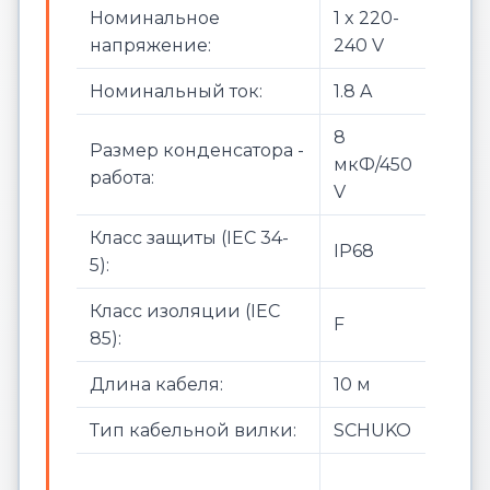
Номинальное
1 x 220-
напряжение:
240 V
Номинальный ток:
1.8 A
8
Размер конденсатора -
мкФ/450
работа:
V
Класс защиты (IEC 34-
IP68
5):
Класс изоляции (IEC
F
85):
Длина кабеля:
10 м
Тип кабельной вилки:
SCHUKO