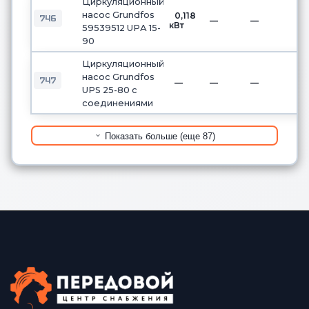
Циркуляционный
насос Grundfos
0,118
746
—
—
кВт
59539512 UPА 15-
90
Циркуляционный
насос Grundfos
747
—
—
—
UPS 25-80 с
соединениями
Показать больше (еще 87)