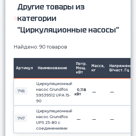
Другие товары из
категории
"Циркуляционные насосы"
Найдено: 90 товаров
Потр.
Масса,
Напряжение,
Артикул
Наименование
Мощ.
кг
В/част. Гц
кВт
Циркуляционный
насос Grundfos
0,118
746
—
—
кВт
59539512 UPА 15-
90
Циркуляционный
насос Grundfos
747
—
—
—
UPS 25-80 с
соединениями