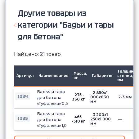
Другие товары из
категории "Бадьи и тары
для бетона"
Найдено: 21 товар
Толщина
Масса,
Артикул
Наименование
Габариты
стенки,
кг
мм
Бадья и тара
2 850х1
275 -
1084
000х830
2-3 мм
для бетона
330 кг
мм
«Туфелька» 0,5
Бадья и тара
3 200х1
465
1085
250х1 000
—
для бетона
-510 кг
мм
«Туфелька» 1,0