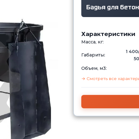
Бадья для бето
Характеристики
Масса, кг:
1 400
Габариты:
50
Объем, м3:
→ Смотреть все характер