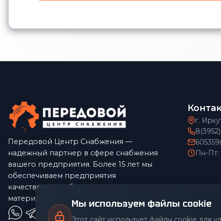
Конта
г. Ирку
8(3952
Передовой Центр Снабжения —
605359
надежный партнер в сфере снабжения
Пн-Пт:
вашего предприятия. Более 15 лет мы
обеспечиваем предприятия
качественным оборудованием и
материалами по конкурентным ценам.
Мы используем файлы cookie
Этот сайт использует файлы cookie для 