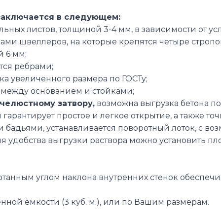
заключается в следующем:
льных листов, толщиной 3-4 мм, в зависимости от у
ами швеллеров, на которые крепятся четыре стропо
й 6 мм;
тся ребрами;
а увеличенного размера по ГОСТу;
 между основанием и стойками;
челюстному затвору,
возможна выгрузка бетона по
арантирует простое и легкое открытие, а также то
и бадьями, устанавливается поворотный лоток, с во
для удобства выгрузки раствора можно установить 
отанным углом наклона внутренних стенок обеспечив
ой ёмкости (3 куб. м.), или по Вашим размерам.