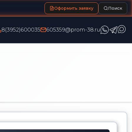
Оформить заявку
Поиск
8(3952)600035
605359@prom-38.ru