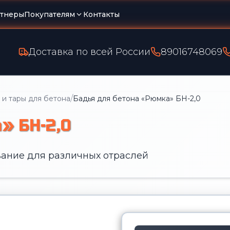
тнеры
Покупателям
Контакты
Доставка по всей России
89016748069
/
 и тары для бетона
Бадья для бетона «Рюмка» БН-2,0
» БН-2,0
ание для различных отраслей