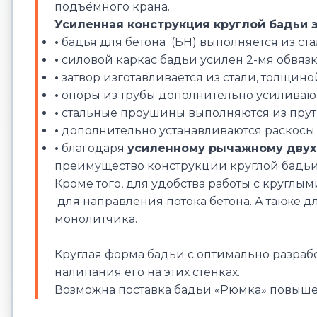
подъёмного крана.
Усиленная конструкция круглой бадьи 
•
бадья для бетона (БН) выполняется из ста
•
силовой каркас бадьи усилен 2-мя обвязк
•
затвор изготавливается из стали, толщино
•
опоры из трубы дополнительно усиливаю
•
стальные проушины выполняются из прутк
•
дополнительно устанавливаются раскосы
•
благодаря
усиленному рычажному двух
преимущество конструкции круглой бадьи г
Кроме того, для удобства работы с круглым
для направления потока бетона. А также 
монолитчика.
Круглая форма бадьи с оптимально разраб
налипания его на этих стенках.
Возможна поставка бадьи «Рюмка» повышенн