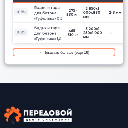
Бадья и тара
2 850х1
275 -
1084
000х830
2-3 мм
для бетона
330 кг
мм
«Туфелька» 0,5
Бадья и тара
3 200х1
465
1085
250х1 000
—
для бетона
-510 кг
мм
«Туфелька» 1,0
Показать больше (еще 18)