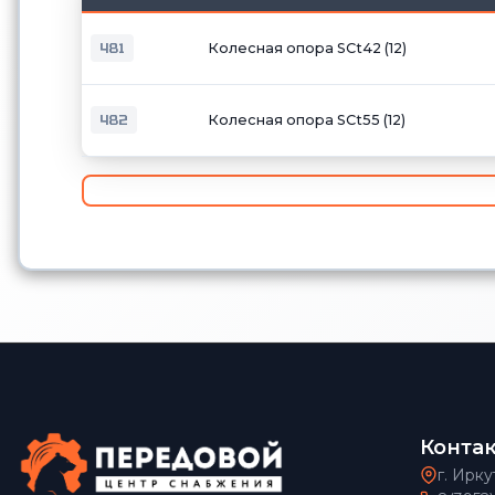
481
Колесная опора SCt42 (12)
482
Колесная опора SCt55 (12)
Конта
г. Ирку