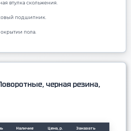
ная втулка скольжения.
иковый подшипник.
покрытии пола.
Поворотные, черная резина,
ль
Наличие
Цена, р.
Заказать