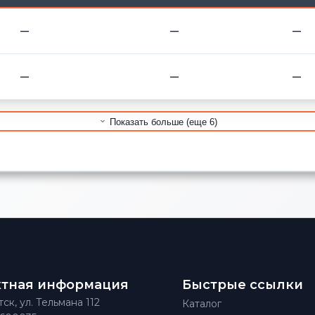
—
—
—
—
—
—
Показать больше (еще 6)
ктная информация
Быстрые ссылки
тск, ул. Тельмана 112
Каталог