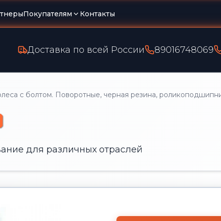
тнеры
Покупателям
Контакты
Доставка по всей России
89016748069
еса с болтом. Поворотные, черная резина, роликоподшипни
)
ание для различных отраслей