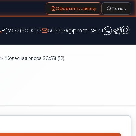
Оформить заявку
Поиск
8(3952)600035
605359@prom-38.ru
/
к.
Колесная опора SCt55f (12)