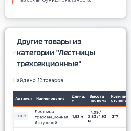
высокая функциональность.
Другие товары из
категории "Лестницы
трехсекционные"
Найдено: 12 товаров
Длина,
Высота
Количест
Артикул
Наименование
м
подъема
ступеней
Лестница
4,09 /
3167
1,93 м
2,83 / 1,93
3*7
трехсекционная
м
6 ступеней