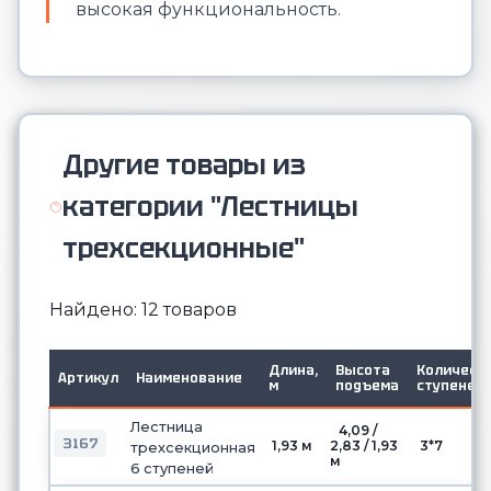
высокая функциональность.
Другие товары из
категории "Лестницы
трехсекционные"
Найдено: 12 товаров
Длина,
Высота
Количест
Артикул
Наименование
м
подъема
ступеней
Лестница
4,09 /
3167
1,93 м
2,83 / 1,93
3*7
трехсекционная
м
6 ступеней