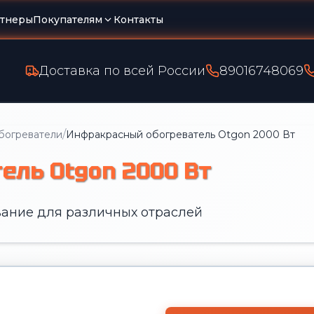
тнеры
Покупателям
Контакты
Доставка по всей России
89016748069
/
богреватели
Инфракрасный обогреватель Otgon 2000 Вт
ель Otgon 2000 Вт
ание для различных отраслей