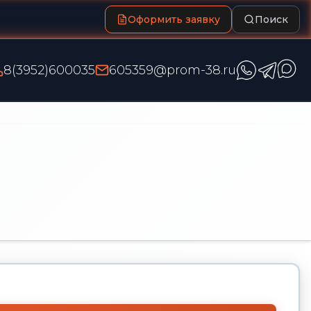
Оформить заявку
Поиск
8(3952)600035
605359@prom-38.ru