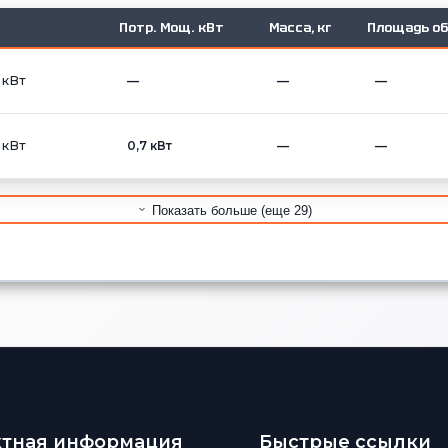
Потр. Мощ. кВт
Масса, кг
Площадь об
 кВт
—
—
—
 кВт
0,7 кВт
—
—
Показать больше (еще 29)
ктная информация
Быстрые ссылки