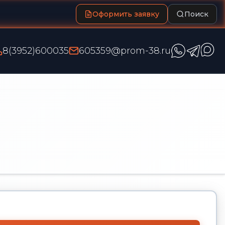
Оформить заявку
Поиск
8(3952)600035
605359@prom-38.ru