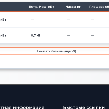
Потр. Мощ. кВт
Масса, кг
Площадь об
 кВт
—
—
—
 кВт
0,7 кВт
—
—
Показать больше (еще 29)
ктная информация
Быстрые ссылки