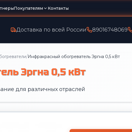
тнеры
Покупателям
Контакты
Доставка по всей России
89016748069
/
богреватели
Инфракрасный обогреватель Эргна 0,5 кВт
ль Эргна 0,5 кВт
ание для различных отраслей