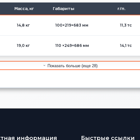
Масса, кг
Габариты
г/п.
14,8 кг
100×219×683 мм
11,3 тс
19,0 кг
110 ×249×686 мм
14,1 тс
Показать больше (еще 28)
ктная информация
Быстрые ссылки