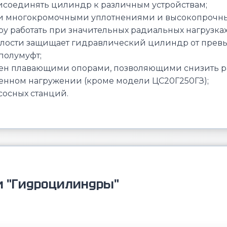
рисоединять цилиндр к различным устройствам;
ми многокромочными уплотнениями и высокопроч
работать при значительных радиальных нагрузках 
олости защищает гидравлический цилиндр от пре
полумуфт;
н плавающими опорами, позволяющими снизить ра
енном нагружении (кроме модели ЦС20Г250ГЗ);
сосных станций.
и "Гидроцилиндры"