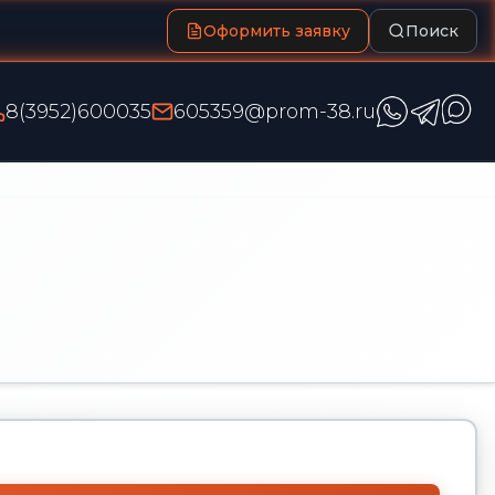
Оформить заявку
Поиск
8(3952)600035
605359@prom-38.ru