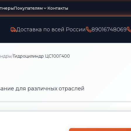
тнеры
Покупателям
Контакты
Доставка по всей России
89016748069
/
индры
Гидроцилиндр ЦС100Г400
ание для различных отраслей