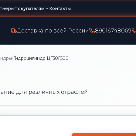
тнеры
Покупателям
Контакты
Доставка по всей России
89016748069
/
индры
Гидроцилиндр ЦГ50Г500
ание для различных отраслей