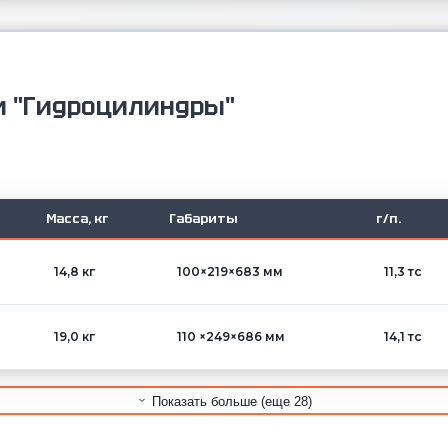
и "Гидроцилиндры"
Масса, кг
Габариты
г/п.
14,8 кг
100×219×683 мм
11,3 тс
19,0 кг
110 ×249×686 мм
14,1 тс
Показать больше (еще 28)