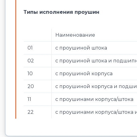
Типы исполнения проушин
Наименование
01
с проушиной штока
02
с проушиной штока и подши
10
с проушиной корпуса
20
с проушиной корпуса и под
11
с проушинами корпуса/штока
22
с проушинами корпуса/шток