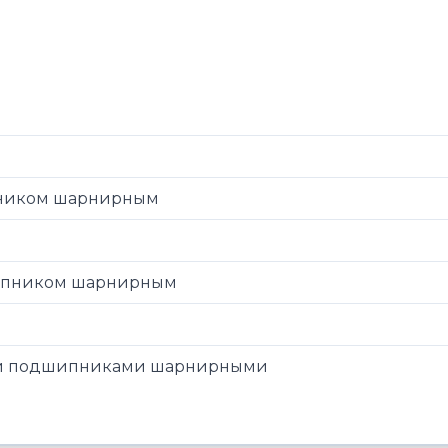
пником шарнирным
шипником шарнирным
а и подшипниками шарнирными