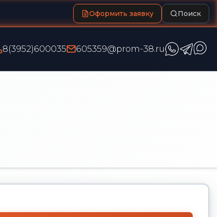
Оформить заявку
Поиск
8(3952)600035
605359@prom-38.ru