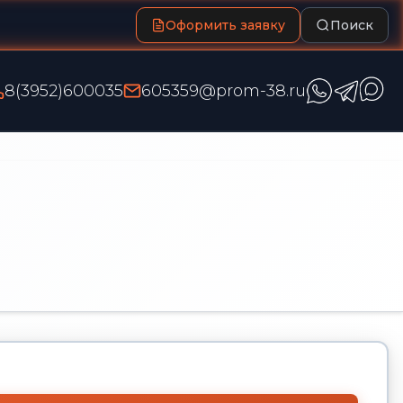
Оформить заявку
Поиск
8(3952)600035
605359@prom-38.ru