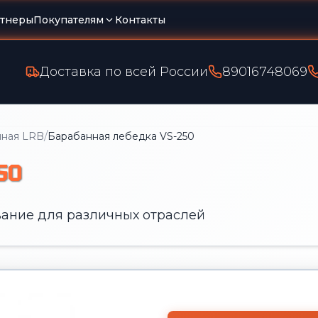
тнеры
Покупателям
Контакты
Доставка по всей России
89016748069
/
нная LRB
Барабанная лебедка VS-250
50
ание для различных отраслей