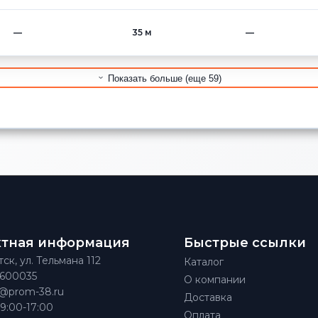
—
35 м
—
Показать больше (еще 59)
ктная информация
Быстрые ссылки
тск, ул. Тельмана 112
Каталог
)600035
О компании
@prom-38.ru
Доставка
 9:00-17:00
Оплата