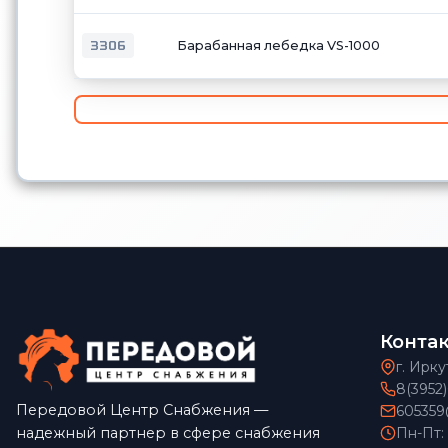
3306
Барабанная лебедка VS-1000
Конта
г. Ирку
8(3952
Передовой Центр Снабжения —
605359
надежный партнер в сфере снабжения
Пн-Пт: