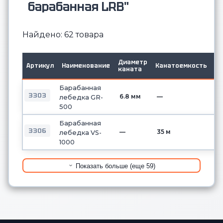
барабанная LRB"
Найдено: 62 товара
Диаметр
Тя
Артикул
Наименование
Канатоемкость
каната
ус
Барабанная
3303
6.8 мм
—
—
лебедка GR-
500
Барабанная
3306
—
35 м
—
лебедка VS-
1000
Показать больше (еще 59)