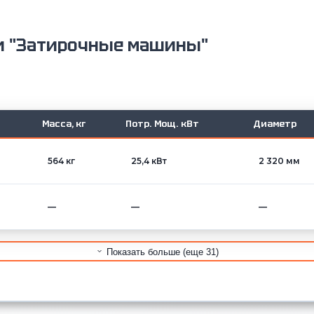
ии "Затирочные машины"
Масса, кг
Потр. Мощ. кВт
Диаметр
564 кг
25,4 кВт
2 320 мм
—
—
—
Показать больше (еще 31)