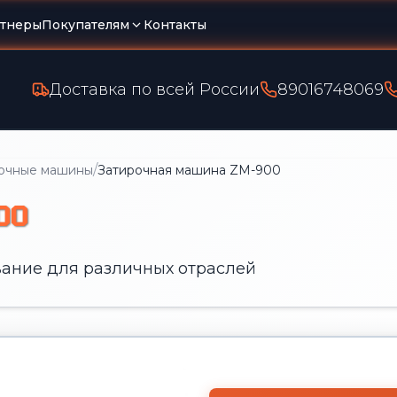
тнеры
Покупателям
Контакты
Доставка по всей России
89016748069
/
очные машины
Затирочная машина ZM-900
00
ание для различных отраслей