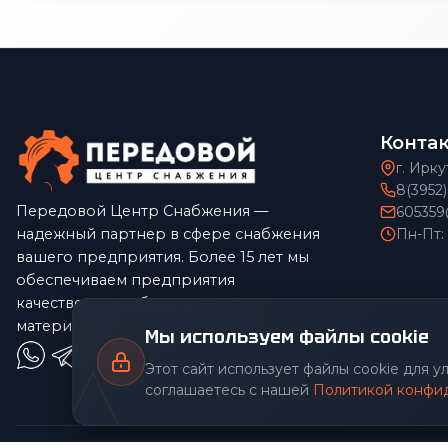
Конта
г. Ирку
8(3952
Передовой Центр Снабжения —
605359
надежный партнер в сфере снабжения
Пн-Пт:
вашего предприятия. Более 15 лет мы
обеспечиваем предприятия
качественным оборудованием и
материалами по конкурентным ценам.
Мы используем файлы cookie
Этот сайт использует файлы cookie для 
соглашаетесь с нашей
Политикой конфи