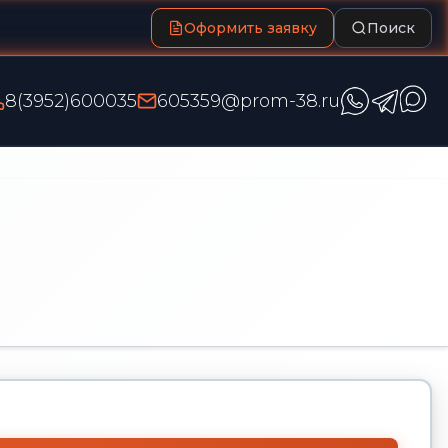
Оформить заявку
Поиск
8(3952)600035
605359@prom-38.ru