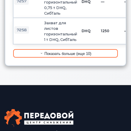
7257
DHQ
—
—
горизонтальный
0,75 т DHQ,
СибТаль
Захват для
листов
7258
DHQ
1250
—
горизонтальный
1 т DHQ, СибТаль
Показать больше (еще 10)