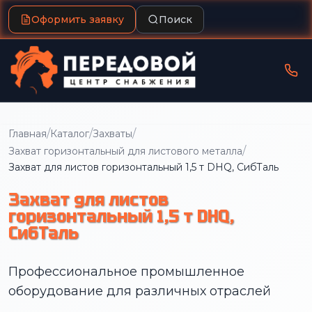
Оформить заявку
Поиск
/
/
/
Главная
Каталог
Захваты
/
Захват горизонтальный для листового металла
Захват для листов горизонтальный 1,5 т DHQ, СибТаль
Захват для листов
горизонтальный 1,5 т DHQ,
СибТаль
Профессиональное промышленное
оборудование для различных отраслей