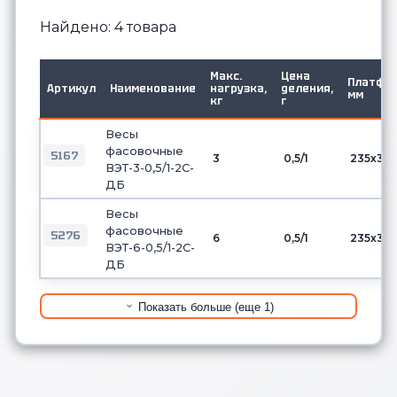
Найдено: 4 товара
Макс.
Цена
Платфор
Артикул
Наименование
нагрузка,
деления,
мм
кг
г
Весы
фасовочные
5167
3
0,5/1
235х34
ВЭТ-3-0,5/1-2С-
ДБ
Весы
фасовочные
5276
6
0,5/1
235х34
ВЭТ-6-0,5/1-2С-
ДБ
Показать больше (еще 1)