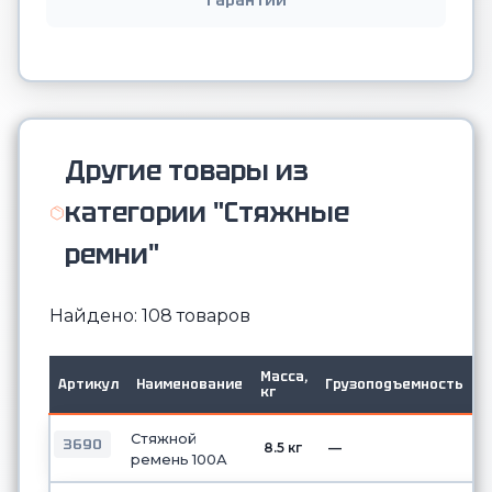
Гарантии
Другие товары из
категории "Стяжные
ремни"
Найдено: 108 товаров
Масса,
Д
Артикул
Наименование
Грузоподъемность
кг
м
Стяжной
3690
8.5 кг
—
ремень 100А