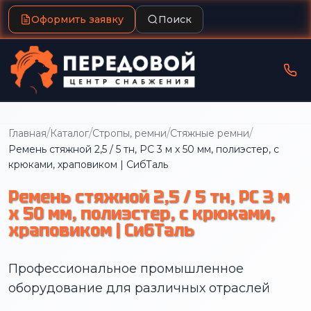
Оформить заявку
Поиск
/
/
/
/
Главная
Каталог
Стропы, ремни
Стяжные ремни
Ремень стяжной 2,5 / 5 тн, РС 3 м x 50 мм, полиэстер, с
крюками, храповиком | СибТаль
Ремень стяжной 2,5 / 5 тн, РС 3 м
x 50 мм, полиэстер, с крюками,
храповиком | СибТаль
Профессиональное промышленное
оборудование для различных отраслей