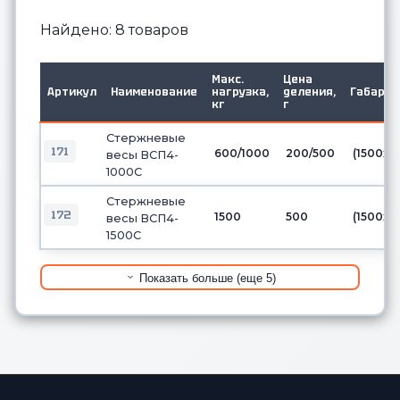
Найдено: 8 товаров
Макс.
Цена
Артикул
Наименование
нагрузка,
деления,
Габари
кг
г
Стержневые
171
600/1000
200/500
(1500х1
весы ВСП4-
1000С
Стержневые
172
1500
500
(1500х1
весы ВСП4-
1500С
Показать больше (еще 5)