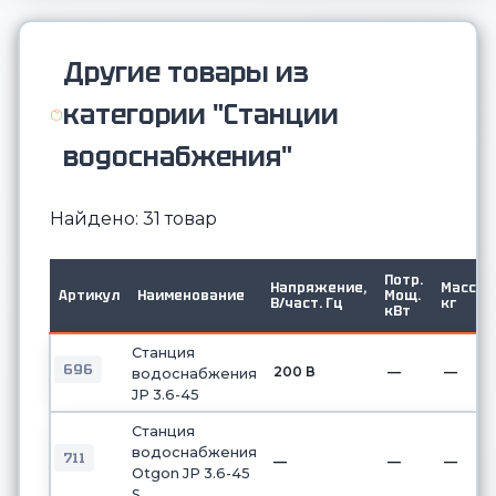
Другие товары из
категории "Станции
водоснабжения"
Найдено: 31 товар
Потр.
Напряжение,
Масса,
Артикул
Наименование
Мощ.
В/част. Гц
кг
кВт
Станция
696
200 В
—
—
водоснабжения
JP 3.6-45
Станция
водоснабжения
711
—
—
—
Otgon JP 3.6-45
S