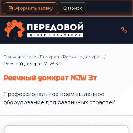
Оформить заявку
Поиск
/
/
/
/
Главная
Каталог
Домкраты
Реечные домкраты
Реечный домкрат MJW 3т
Реечный домкрат MJW 3т
Профессиональное промышленное
оборудование для различных отраслей