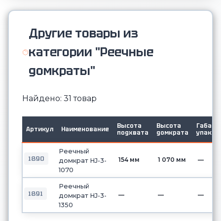
Другие товары из
категории "Реечные
домкраты"
Найдено: 31 товар
Высота
Высота
Габари
Артикул
Наименование
подхвата
домкрата
упаков
Реечный
1890
154 мм
1 070 мм
—
домкрат HJ-3-
1070
Реечный
1891
—
—
—
домкрат HJ-3-
1350