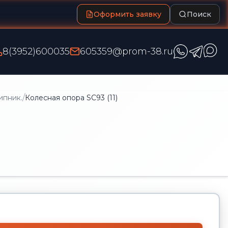
Оформить заявку
Поиск
8(3952)600035
605359@prom-38.ru
/
ипник.
Колесная опора SC93 (11)