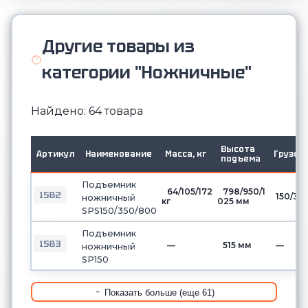
Другие товары из
категории "Ножничные"
Найдено: 64 товара
Высота
Артикул
Наименование
Масса, кг
Грузоп
подъема
Подъемник
64/105/172
798/950/1
1582
150/35
ножничный
кг
025 мм
SPS150/350/800
Подъемник
1583
—
515 мм
—
ножничный
SP150
Показать больше (еще 61)