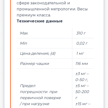
сфере законодательной и
промышленной метрологии. Весы
премиум класса.
Технические данные
Max
310 г
Min
0,02 г
Цена деления, (d)
1 мг
Размер чашки
116 мм
±3 мг –
0-50 г,
Предел
±5 мг –
погрешности при
50-200
первичной поверке
г
/ при нагрузке
±15 мг –