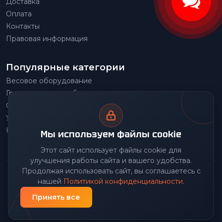
Доставка
Оплата
Контакты
Правовая информация
Популярные категории
Весовое оборудование
Грузоподъемное оборудование
Складское оборудование
Упаковочное оборудование
Наше производство
Мы используем файлы cookie
Этот сайт использует файлы cookie для
улучшения работы сайта и вашего удобства.
Продолжая использовать сайт, вы соглашаетесь с
© 2026 Передовой Центр снабжения. Все права
нашей
Политикой конфиденциальности
.
защищены.
Принять все
Политика
Разработано Prime
|
конфиденциальности
Group