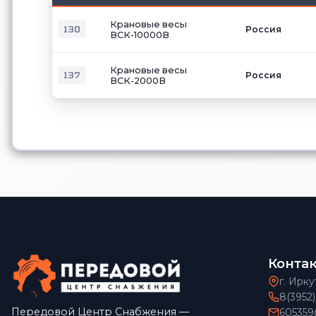
Крановые весы
130
Россия
ВСК-10000В
Крановые весы
137
Россия
ВСК-2000В
Конта
г. Ирку
8(3952
Передовой Центр Снабжения —
605359