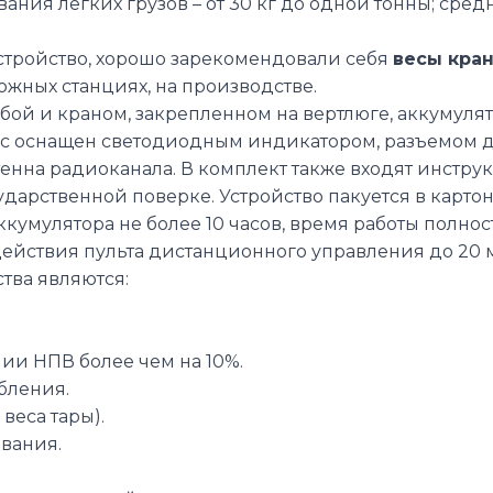
ния легких грузов – от 30 кг до одной тонны; средн
устройство, хорошо зарекомендовали себя
весы кра
ожных станциях, на производстве.
бой и краном, закрепленном на вертлюге, аккумуля
ус оснащен светодиодным индикатором, разъемом дл
на радиоканала. В комплект также входят инструк
ударственной поверке. Устройство пакуется в карто
умулятора не более 10 часов, время работы полнос
 действия пульта дистанционного управления до 20 
ва являются:
ии НПВ более чем на 10%.
бления.
веса тары).
вания.