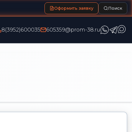
Оформить заявку
Поиск
8(3952)600035
605359@prom-38.ru