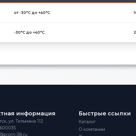
от -30°С до +40°С
-30°С до +40°С
ктная информация
Быстрые ссылки
тск, ул. Тельмана 112
Каталог
)600035
О компании
@prom-38.ru