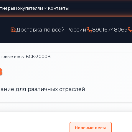
тнеры
Покупателям
Контакты
Доставка по всей России
89016748069
новые весы ВСК-3000В
В
ание для различных отраслей
Невские весы