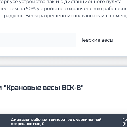
рпусе устройства, так и с дистанционного пульта.
 чем на 50% устройство сохраняет свою работоспо
 градусов. Весы разрешено использовать и в помеще
Невские весы
 "Крановые весы ВСК-В"
Диапазон рабочих температур с увеличенной
Г
погрешностью, С
(Н