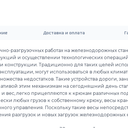
кие
Доставка и оплата
Г
зочно-разгрузочных работах на железнодорожных ста
рукций и осуществлении технологических операций 
или конструкции. Традиционно для таких целей ис
ксплуатации, могут использоваться в любых клима
ожества недостатков. Такие устройства дороги, зан
нативой этим механизмам на сегодняшний день ста
и вес, легко прицепляются к крюкам различных под
чески любых грузов к собственному крюку, весы к
ого управления. Поскольку такие весы непосредст
ния разгрузок и новых загрузок железнодорожных к