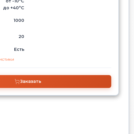
от -10°С
до +40°С
1000
20
Есть
истики
Заказать