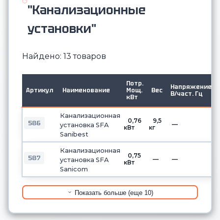
"Канализационные
установки"
Найдено: 13 товаров
Потр.
Напряжение,
Артикул
Наименование
Мощ.
Вес
В/част. Гц
кВт
Канализационная
0,76
9,5
586
—
установка SFA
кВт
кг
Sanibest
Канализационная
0,75
587
—
—
установка SFA
кВт
Sanicom
Показать больше (еще 10)