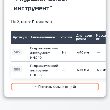
инструмент"
Найдено: 11 товаров
Диапазон
Масса,
Артикул
Наименование
Усилие
резки
кг
Гидравлический
507
8 т
4-10 мм
—
инструмент
HHG-10
Гидравлический
508
—
4-16 мм
4,0 кг
инструмент
HHG-16
Показать больше (еще 8)