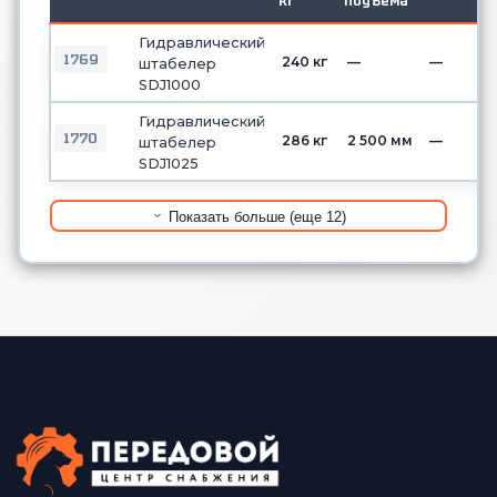
кг
подъема
Гидравлический
1769
240 кг
—
—
штабелер
SDJ1000
Гидравлический
1770
286 кг
2 500 мм
—
штабелер
SDJ1025
Показать больше (еще 12)