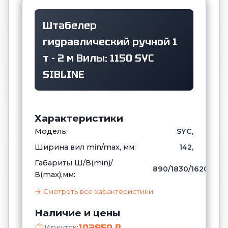
Штабелер
гидравлический ручной 1
т - 2 м Вилы: 1150 SYC
SIBLINE
Характеристики
Модель:
SYC,
Ширина вил min/max, мм:
142,
Габариты Ш/В(min)/
890/1830/1620,
В(max),мм:
→ Смотреть все характеристики
Наличие и цены
102950 ₽
Иркутск: