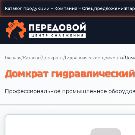
Каталог продукции
Компания
Спецпредложения
Пар
/
/
/
/
Главная
Каталог
Домкраты
Гидравлические домкраты
Домк
Домкрат гидравлический н
Профессиональное промышленное оборудов