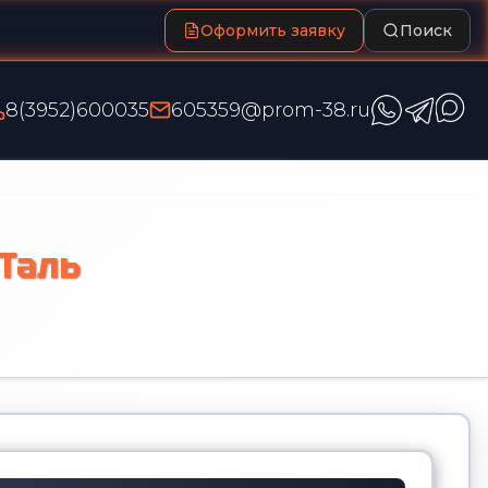
Оформить заявку
Поиск
8(3952)600035
605359@prom-38.ru
бТаль