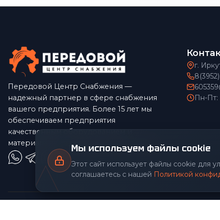
Конта
г. Ирку
8(3952
Передовой Центр Снабжения —
605359
надежный партнер в сфере снабжения
Пн-Пт:
вашего предприятия. Более 15 лет мы
обеспечиваем предприятия
качественным оборудованием и
материалами по конкурентным ценам.
Мы используем файлы cookie
Этот сайт использует файлы cookie для 
соглашаетесь с нашей
Политикой конфи
© 2026 Передовой Центр снабжения. Все права защищены