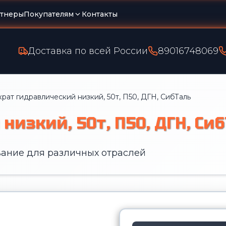
тнеры
Покупателям
Контакты
Доставка по всей России
89016748069
рат гидравлический низкий, 50т, П50, ДГН, СибТаль
изкий, 50т, П50, ДГН, Си
ание для различных отраслей