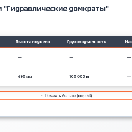
и "Гидравлические домкраты"
Высота подъема
Грузоподъемность
Мас
—
—
—
490 мм
100 000 кг
—
Показать больше (еще 53)