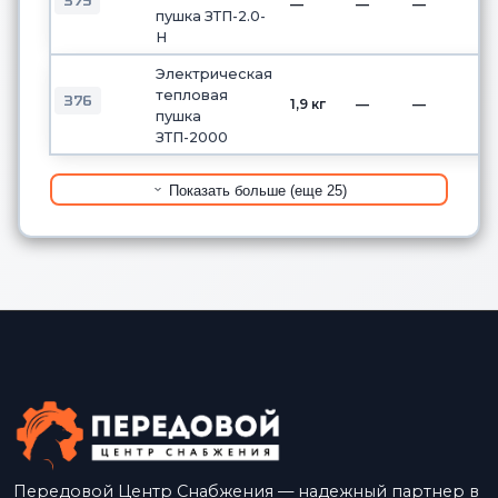
375
—
—
—
пушка ЗТП-2.0-
Н
Электрическая
тепловая
376
1,9 кг
—
—
пушка
ЗТП-2000
Показать больше (еще 25)
Передовой Центр Снабжения — надежный партнер в