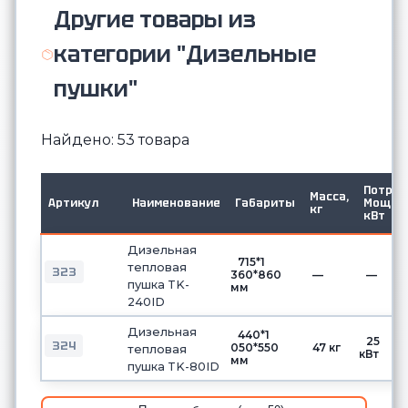
Другие товары из
категории "Дизельные
пушки"
Найдено: 53 товара
Потр.
Масса,
Артикул
Наименование
Габариты
Мощ.
кг
кВт
Дизельная
715*1
тепловая
323
360*860
—
—
пушка TK-
мм
240ID
Дизельная
440*1
25
324
050*550
47 кг
тепловая
кВт
мм
пушка TK-80ID