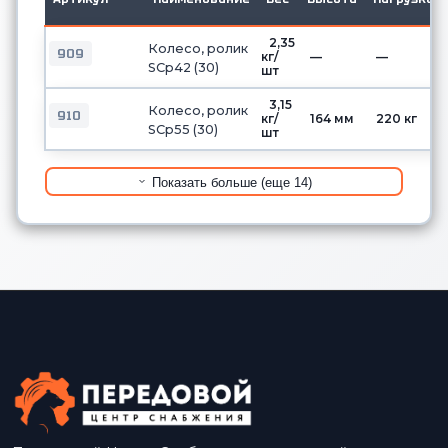
2,35
Колесо, ролик
909
кг/
—
—
SCp42 (30)
шт
3,15
Колесо, ролик
910
кг/
164 мм
220 кг
SCp55 (30)
шт
Показать больше (еще 14)