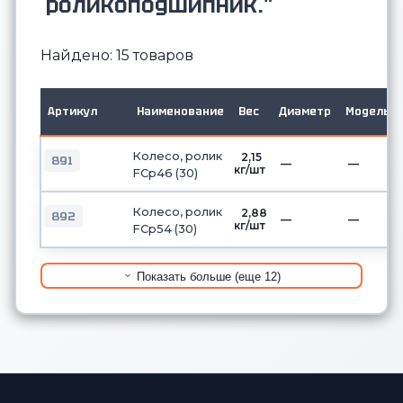
роликоподшипник."
Найдено: 15 товаров
Артикул
Наименование
Вес
Диаметр
Модель
Колесо, ролик
2,15
891
—
—
кг/шт
FCp46 (30)
Колесо, ролик
2,88
892
—
—
кг/шт
FCp54 (30)
Показать больше (еще 12)