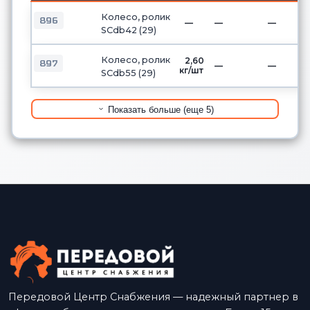
Колесо, ролик
896
—
—
—
SCdb42 (29)
Колесо, ролик
2,60
897
—
—
кг/шт
SCdb55 (29)
Показать больше (еще 5)
Передовой Центр Снабжения — надежный партнер в