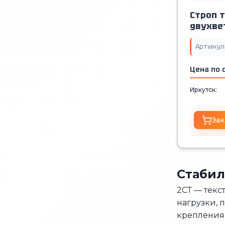
Строп 
двухве
Артикул
Цена по 
Иркутск:
Зак
Стабил
2СТ — текс
нагрузки, 
крепления