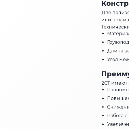
Констр
Две полиэ
или петли 
Технически
Материал
Грузопод
Длина ве
Угол меж
Преиму
2СТ имеют
Равноме
Повышен
Снижени
Работа 
Увеличе