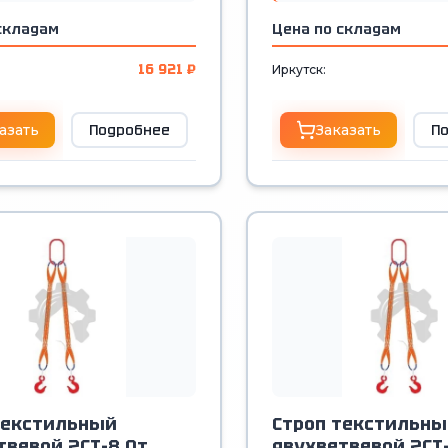
складам
Цена по складам
16 921 ₽
Иркутск:
азать
Подробнее
Заказать
П
текстильный
Строп текстильны
твевой 2СТ-8,0т.
двухветвевой 2СТ-