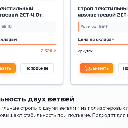
текстильный
Строп текстильны
твевой 2СТ-4,0т.
двухветвевой 2СТ-
: 5546
Артикул: 5544
складам
Цена по складам
2 520 ₽
Иркутск:
азать
Подробнее
Заказать
П
ьность двух ветвей
тильные стропы с двумя ветвями из полиэстеровых
повышают стабильность при подъеме. Подходят для 
.