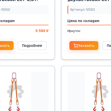
: 5552
Артикул: 5550
складам
Цена по складам
5 592 ₽
Иркутск:
азать
Подробнее
Заказать
П