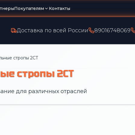
тнеры
Покупателям
Контакты
Доставка по всей России
89016748069
льные стропы 2СТ
ые стропы 2СТ
ание для различных отраслей