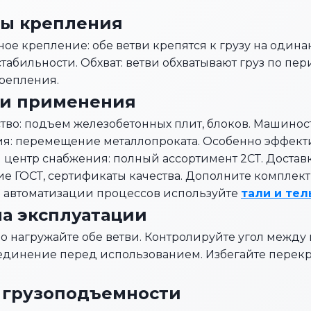
бы крепления
ое крепление: обе ветви крепятся к грузу на одина
стабильности. Обхват: ветви обхватывают груз по п
репления.
ти применения
тво: подъем железобетонных плит, блоков. Машинос
ия: перемещение металлопроката. Особенно эффек
центр снабжения: полный ассортимент 2СТ. Доставка
ие ГОСТ, сертификаты качества. Дополните комплек
я автоматизации процессов используйте
тали и те
а эксплуатации
 нагружайте обе ветви. Контролируйте угол между 
оединение перед использованием. Избегайте перек
 грузоподъемности