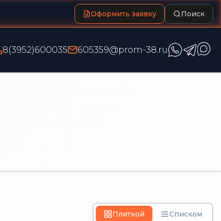
Оформить заявку
Поиск
8(3952)600035
605359@prom-38.ru
Плиткой
Списком