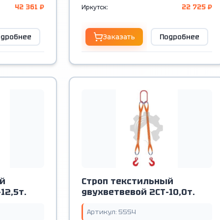
42 361 ₽
22 725 ₽
Иркутск:
одробнее
Заказать
Подробнее
й
Строп текстильный
12,5т.
двухветвевой 2СТ-10,0т.
Артикул: 5554