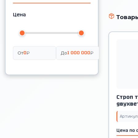
Цена
Товары
0
1 000 000
От
₽
До
₽
Строп 
двухвет
Артикул
Цена по 