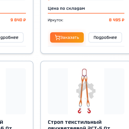
Цена по складам
9 840 ₽
8 495 ₽
Иркутск:
одробнее
Заказать
Подробнее
й
Строп текстильный
6,0т.
двухветвевой 2СТ-5,0т.