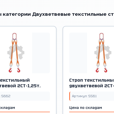
 категории Двухветвевые текстильные с
текстильный
Строп текстильны
вевой 2СТ-1,25т.
двухветвевой 2СТ-
: 5662
Артикул: 5561
складам
Цена по складам