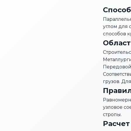
Спосо
Параллельн
углом для 
способов к
Облас
Строительс
Металлург
Передовой 
Соответств
грузов. Дл
Правил
Равномерно
узловое с
стропы.
Расчет