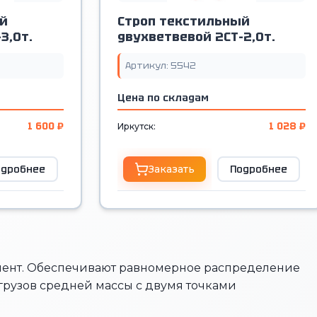
й
Строп текстильный
3,0т.
двухветвевой 2СТ-2,0т.
Артикул: 5542
Цена по складам
1 600 ₽
1 028 ₽
Иркутск:
одробнее
Заказать
Подробнее
 лент. Обеспечивают равномерное распределение
грузов средней массы с двумя точками