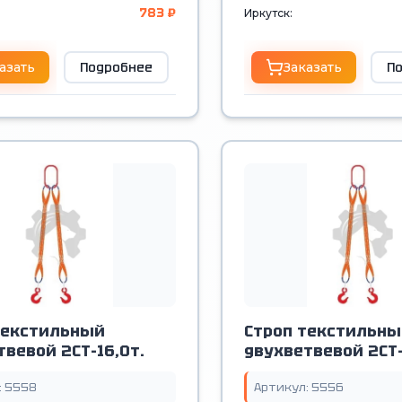
783 ₽
Иркутск:
азать
Подробнее
Заказать
П
текстильный
Строп текстильны
твевой 2СТ-16,0т.
двухветвевой 2СТ-
: 5558
Артикул: 5556