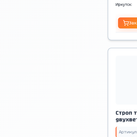
Иркутск:
Зак
Строп 
двухве
Артикул