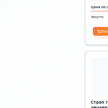
Цена по 
Иркутск:
Зак
Строп 
двухве